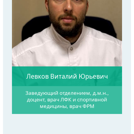
Левков Виталий Юрьевич
Заведующий отделением, д.м.н.,
доцент, врач ЛФК и спортивной
медицины, врач ФРМ